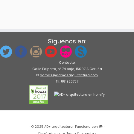
Síguenos en:
Contacto:
Calle Falperra, nº 74 bajo, 15007 A Coruña
✉
admas@admasarquitectura.com
Tlf: 881923787
·
© 2025
AD+ arquitectura
·
Funciona con
·
Diseñado con el
Tema Customizr
·