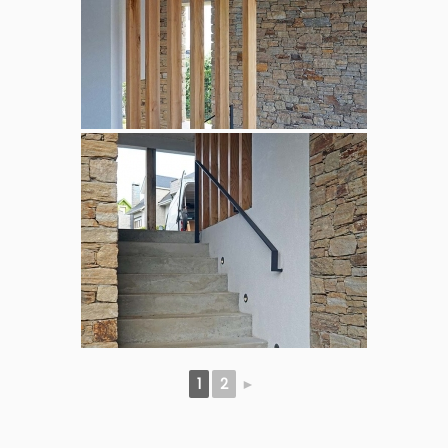
1
2
►