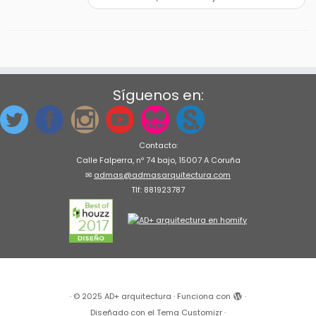
Síguenos en:
Contacto:
Calle Falperra, nº 74 bajo, 15007 A Coruña
✉
admas@admasarquitectura.com
Tlf: 881923787
·
© 2025
AD+ arquitectura
·
Funciona con
·
Diseñado con el
Tema Customizr
·