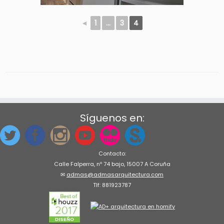
◄
1
...
3
4
Síguenos en:
Contacto:
Calle Falperra, nº 74 bajo, 15007 A Coruña
✉
admas@admasarquitectura.com
Tlf: 881923787