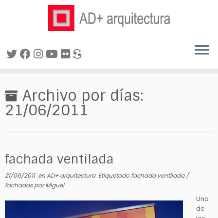
Saltar
al
Archivo por días:
contenido
21/06/2011
fachada ventilada
21/06/2011
en
AD+ arquitectura
Etiquetado
fachada ventilada
/
fachadas
por
Miguel
Uno
de