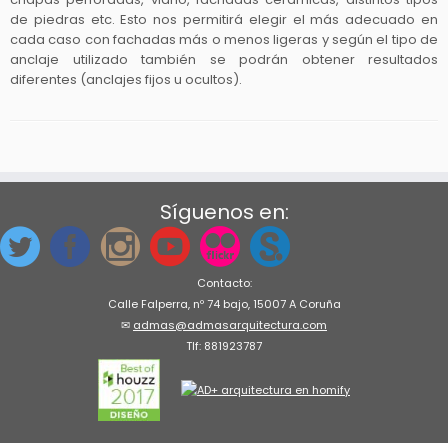
de piedras etc. Esto nos permitirá elegir el más adecuado en
cada caso con fachadas más o menos ligeras y según el tipo de
anclaje utilizado también se podrán obtener resultados
diferentes (anclajes fijos u ocultos).
Síguenos en:
Contacto:
Calle Falperra, nº 74 bajo, 15007 A Coruña
✉
admas@admasarquitectura.com
Tlf: 881923787