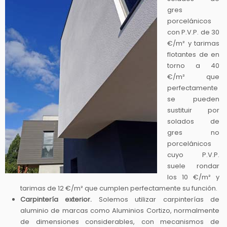
gres
porcelánicos
con P.V.P. de 30
€/m² y tarimas
flotantes de en
torno a 40
€/m² que
perfectamente
se pueden
sustituir por
solados de
gres no
porcelánicos
cuyo P.V.P.
suele rondar
los 10 €/m² y
tarimas de 12 €/m² que cumplen perfectamente su función.
Carpintería exterior.
Solemos utilizar carpinterías de
aluminio de marcas como Aluminios Cortizo, normalmente
de dimensiones considerables, con mecanismos de