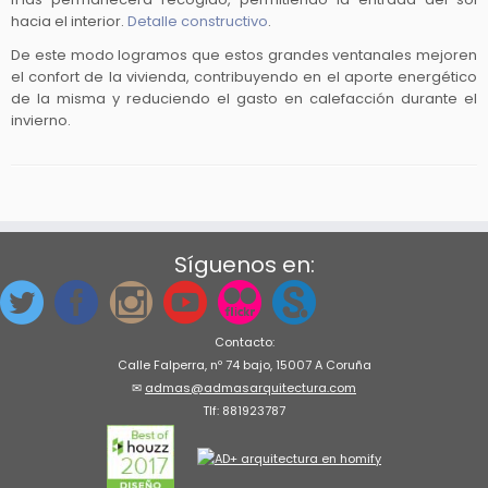
hacia el interior.
Detalle constructivo
.
De este modo logramos que estos grandes ventanales mejoren
el confort de la vivienda, contribuyendo en el aporte energético
de la misma y reduciendo el gasto en calefacción durante el
invierno.
Síguenos en:
Contacto:
Calle Falperra, nº 74 bajo, 15007 A Coruña
✉
admas@admasarquitectura.com
Tlf: 881923787