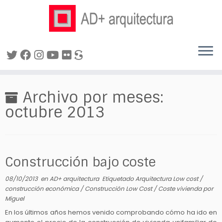
Saltar
al
Archivo por meses:
contenido
octubre 2013
Construcción bajo coste
08/10/2013
en
AD+ arquitectura
Etiquetado
Arquitectura Low cost
/
construcción económica
/
Construcción Low Cost
/
Coste vivienda
por
Miguel
En los últimos años hemos venido comprobando cómo ha ido en