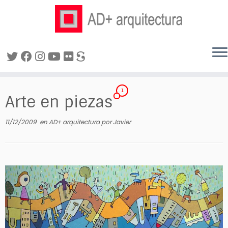
Saltar
al
1
Arte en piezas
contenido
11/12/2009
en
AD+ arquitectura
por
Javier