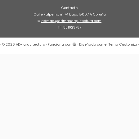
Contacto:
Calle Falperra, nº 74 bajo, 15007 A Coruña
✉
admas@admasarquitectura.com
Tlf: 881923787
·
© 2026
AD+ arquitectura
·
Funciona con
·
Diseñado con el
Tema Customizr
·