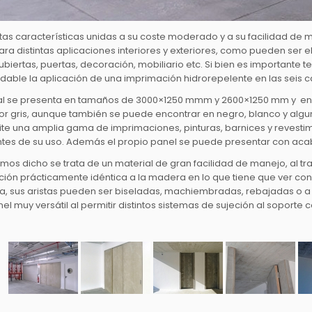
as características unidas a su coste moderado y a su facilidad de m
para distintas aplicaciones interiores y exteriores, como pueden ser
ubiertas, puertas, decoración, mobiliario etc. Si bien es importante te
ble la aplicación de una imprimación hidrorepelente en las seis ca
ial se presenta en tamaños de 3000×1250 mmm y 2600×1250 mm y en 
or gris, aunque también se puede encontrar en negro, blanco y algu
te una amplia gama de imprimaciones, pinturas, barnices y revestim
es de su uso. Además el propio panel se puede presentar con acabad
s dicho se trata de un material de gran facilidad de manejo, al tra
ón prácticamente idéntica a la madera en lo que tiene que ver con e
a, sus aristas pueden ser biseladas, machiembradas, rebajadas o a m
el muy versátil al permitir distintos sistemas de sujeción al soport