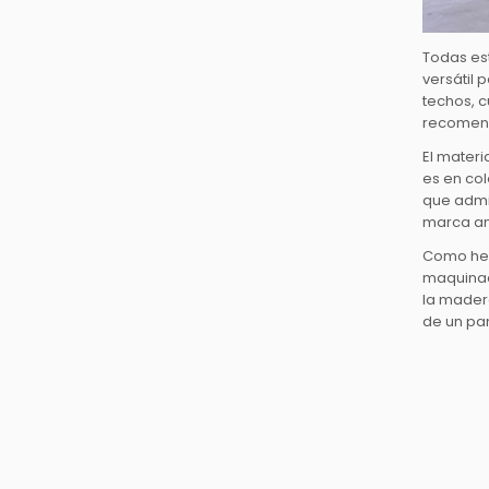
Todas est
versátil 
techos, c
recomenda
El mater
es en col
que admi
marca ant
Como hemo
maquinaci
la mader
de un pan