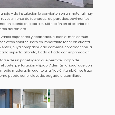
anejo y de instalación lo convierten en un material muy
 el revestimiento de fachadas, de paredes, pavimentos,
ner en cuenta que para su utilización en el exterior es
ras del tablero.
varios espesores y acabados, si bien el más común
nos otros colores. Pero es importante tener en cuenta
ientos, cuya compatibilidad conviene confirmar con la
o superficial bruto, lijado o lijado con imprimación.
tarse de un panel ligero que permite un tipo de
l corte, perforación y lijado. Además, al igual que con
edia madera. En cuanto a la fijación también se trata
e como puede ser el clavado, pegado o atornillado.