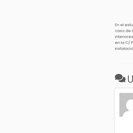
En el est
caso de l
interiore
en la C/ 
instalaci
U