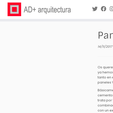
Saltar
al
Pa
contenido
14/11/2017
Os querem
ya hemos
tanto en
paneles V
Básicame
cemento 
trata por
combinaci
con un ex