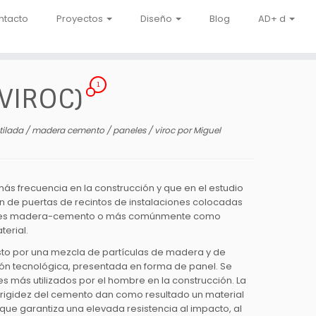
ntacto
Proyectos
Diseño
Blog
AD+ d
1
(VIROC)
tilada
/
madera cemento
/
paneles
/
viroc
por
Miguel
ás frecuencia en la construcción y que en el estudio
n de puertas de recintos de instalaciones colocadas
 paneles madera-cemento o más comúnmente como
terial.
sto por una mezcla de partículas de madera y de
ón tecnológica, presentada en forma de panel. Se
es más utilizados por el hombre en la construcción. La
 y rigidez del cemento dan como resultado un material
que garantiza una elevada resistencia al impacto, al