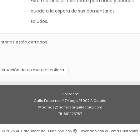
Este material es resistente para baño y duchas.
quedo a la espera de sus comentarios.
saludos.
ntarios están cerrados.
strucción de un muro escollera
Contacto:
Calle Falperra, nº 74 bajo, 15007 A Coruña
✉
admas@admasarquitectura.com
Tlf: 881923787
·
© 2025
AD+ arquitectura
·
Funciona con
·
Diseñado con el
Tema Customizr
·