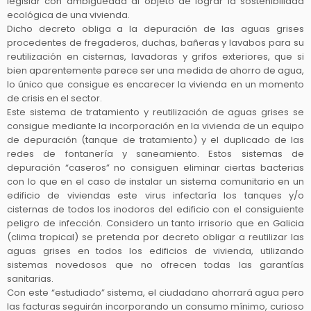
legislar con ambigüedad al objeto de lograr la sostenibilidad
ecológica de una vivienda.
Dicho decreto obliga a la depuración de las aguas grises
procedentes de fregaderos, duchas, bañeras y lavabos para su
reutilización en cisternas, lavadoras y grifos exteriores, que si
bien aparentemente parece ser una medida de ahorro de agua,
lo único que consigue es encarecer la vivienda en un momento
de crisis en el sector.
Este sistema de tratamiento y reutilización de aguas grises se
consigue mediante la incorporación en la vivienda de un equipo
de depuración (tanque de tratamiento) y el duplicado de las
redes de fontanería y saneamiento. Estos sistemas de
depuración “caseros” no consiguen eliminar ciertas bacterias
con lo que en el caso de instalar un sistema comunitario en un
edificio de viviendas este virus infectaría los tanques y/o
cisternas de todos los inodoros del edificio con el consiguiente
peligro de infección. Considero un tanto irrisorio que en Galicia
(clima tropical) se pretenda por decreto obligar a reutilizar las
aguas grises en todos los edificios de vivienda, utilizando
sistemas novedosos que no ofrecen todas las garantías
sanitarias.
Con este “estudiado” sistema, el ciudadano ahorrará agua pero
las facturas seguirán incorporando un consumo mínimo, curioso