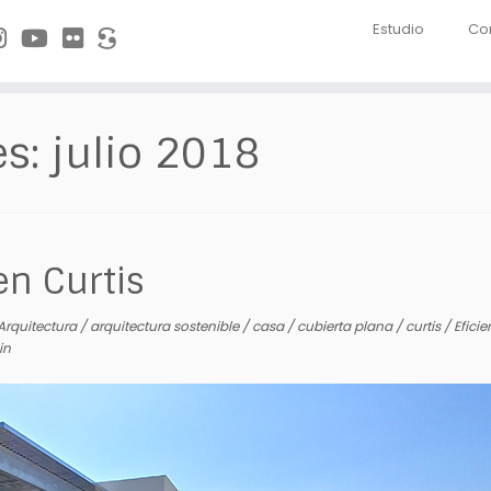
Estudio
Co
es:
julio 2018
en Curtis
Arquitectura
/
arquitectura sostenible
/
casa
/
cubierta plana
/
curtis
/
Efici
in