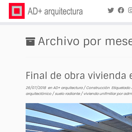
Saltar
al
Archivo por mes
contenido
Final de obra vivienda 
26/07/2018
en
AD+ arquitectura
/
Construcción
Etiquetado
arquitectónico
/
suelo radiante
/
vivienda unifmiliar
por
adm