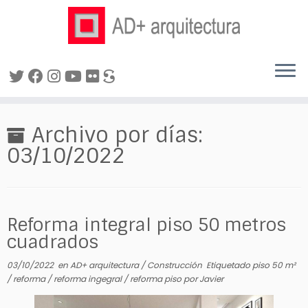
Saltar
al
Archivo por días:
contenido
03/10/2022
Reforma integral piso 50 metros
cuadrados
03/10/2022
en
AD+ arquitectura
/
Construcción
Etiquetado
piso 50 m²
/
reforma
/
reforma ingegral
/
reforma piso
por
Javier