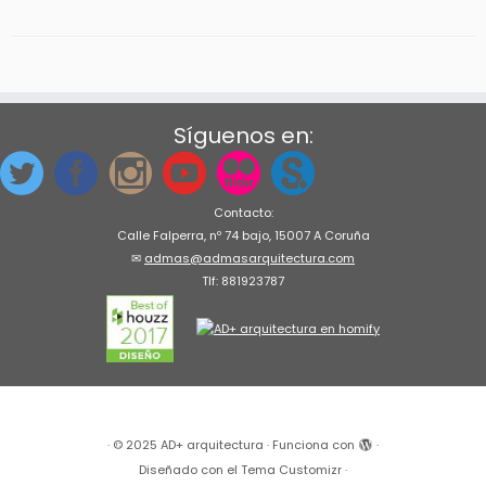
Síguenos en:
Contacto:
Calle Falperra, nº 74 bajo, 15007 A Coruña
✉
admas@admasarquitectura.com
Tlf: 881923787
·
© 2025
AD+ arquitectura
·
Funciona con
·
Diseñado con el
Tema Customizr
·