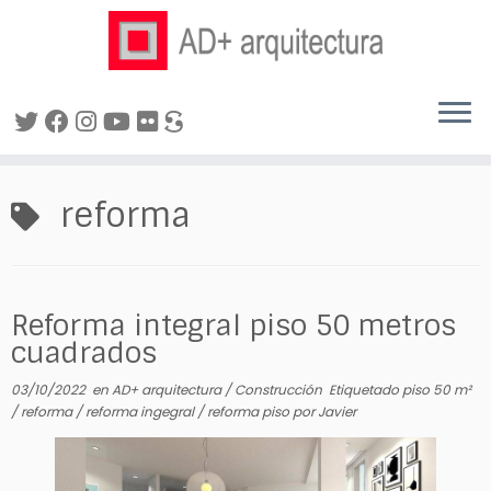
Saltar
al
reforma
contenido
Reforma integral piso 50 metros
cuadrados
03/10/2022
en
AD+ arquitectura
/
Construcción
Etiquetado
piso 50 m²
/
reforma
/
reforma ingegral
/
reforma piso
por
Javier