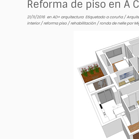
Reforma de piso en A 
21/11/2016
en
AD+ arquitectura
Etiquetado
a coruña
/
Arquit
interior
/
reforma piso
/
rehabilitación
/
ronda de nelle
por
Mi