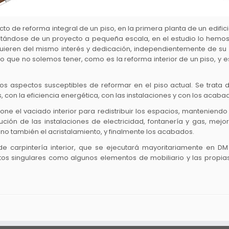
 de reforma integral de un piso, en la primera planta de un edifici
atándose de un proyecto a pequeña escala, en el estudio lo hemos 
ieren del mismo interés y dedicación, independientemente de su 
go que no solemos tener, como es la reforma interior de un piso, y 
os aspectos susceptibles de reformar en el piso actual. Se trata d
s, con la eficiencia energética, con las instalaciones y con los acaba
ne el vaciado interior para redistribuir los espacios, manteniendo
itución de las instalaciones de electricidad, fontanería y gas, mejo
 sino también el acristalamiento, y finalmente los acabados.
 de carpintería interior, que se ejecutará mayoritariamente en DM
os singulares como algunos elementos de mobiliario y las propia