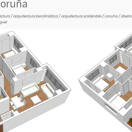
Coruña
ectura
/
arquitectura bioclimática
/
arquitectura sostenible
/
coruña
/
diseño
guel