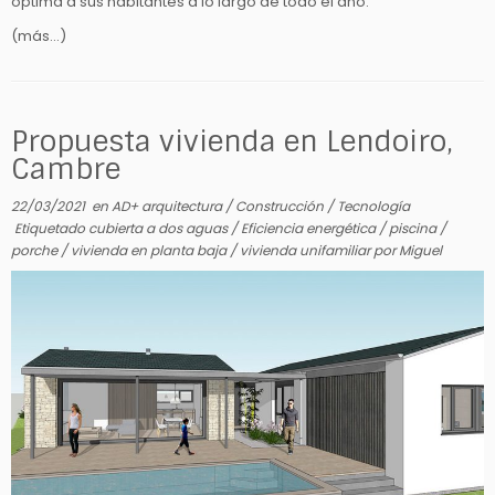
optima a sus habitantes a lo largo de todo el año.
(más…)
Propuesta vivienda en Lendoiro,
Cambre
22/03/2021
en
AD+ arquitectura
/
Construcción
/
Tecnología
Etiquetado
cubierta a dos aguas
/
Eficiencia energética
/
piscina
/
porche
/
vivienda en planta baja
/
vivienda unifamiliar
por
Miguel