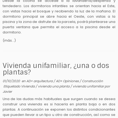
Desde la cocina se accede a la lavandería/despensa y
tendedero. Los dormitorios infantiles se orientan hacia el Este,
con vistas hacia el bosque y recibiendo la luz de la mañana. El
dormitorio principal se abre hacia el Oeste, con vistas a la
piscina y la zona de disfrute de la parcela, podrá plantearse una
puerta ventana que permita el acceso a la piscina desde el
dormitorio.
(más…)
Vivienda unifamiliar, ¿una o dos
plantas?
01/10/2020
en
AD+ arquitectura
/
AD+ Opiniones
/
Construcción
Etiquetado
Vivienda
/
vivienda una planta
/
vivienda unifamiliar
por
Javier
Una de las dudas más habituales que surgen cuando se desea
construir una vivienda es si hacerla en planta baja o en dos
plantas. A continuación se exponen los distintos condicionantes
que pueden llevar a un tipo u otro de construcción, así como se