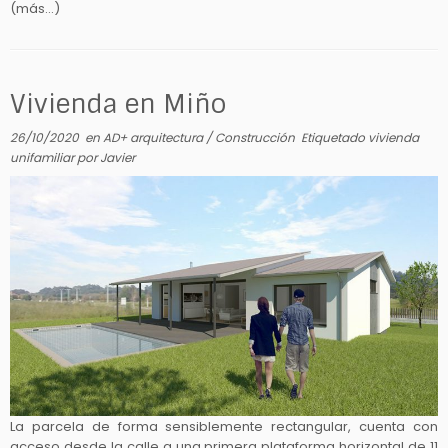
(más…)
Vivienda en Miño
26/10/2020
en
AD+ arquitectura
/
Construcción
Etiquetado
vivienda
unifamiliar
por
Javier
La parcela de forma sensiblemente rectangular, cuenta con
acceso desde la calle a una primera plataforma horizontal de 11