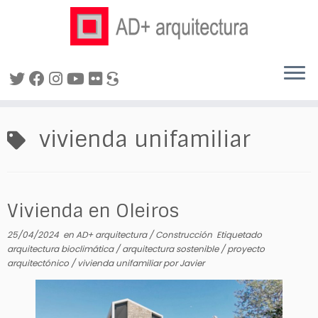
Saltar
al
vivienda unifamiliar
contenido
Vivienda en Oleiros
25/04/2024
en
AD+ arquitectura
/
Construcción
Etiquetado
arquitectura bioclimática
/
arquitectura sostenible
/
proyecto
arquitectónico
/
vivienda unifamiliar
por
Javier