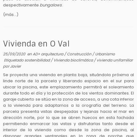
despectivamente
bungalows
.
(más…)
Vivienda en O Val
25/09/2020
en
AD+ arquitectura
/
Construcción
/
Urbanismo
Etiquetado
sostenibilidad
/
Vivienda bioclimática
/
vivienda unifamiliar
por
Javier
Se proyecta una vivienda en planta baja, situándola próxima al
linde norte de la parcela y liberando espacio en el sur para
ubicar la piscina, este emplazamiento permitirá el soleamiento
durante todo el día y la protección de los vientos dominantes. El
garaje cubierto se sitúa en la zona de acceso, a una cota inferior
a la vivienda para adaptarnos a la orografía del terreno. La
parcela presenta vistas despejadas y lejanas hacia el mar en
dirección norte, por lo que se abren huecos en esta fachada
permitiendo enmarcar las vistas y disfrutarlas tanto desde el
interior de la vivienda como desde la zona de piscina, al
disponer grandes ventanales en la zona de porche que