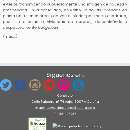
exterior, transmitiendo supuestamente una imagen de riqueza y
prosperidad. En la actualidad, en Reino Unido las viviendas en
planta baja tienen precio de venta inferior por metro cuadrado,
pues se asocian a viviendas de obreros, denominándose
despectivamente
bungalows
.
(más…)
Síguenos en:
Contacto:
Calle Falperra, nº 74 bajo, 15007 A Coruña
✉
admas@admasarquitectura.com
Tlf: 881923787