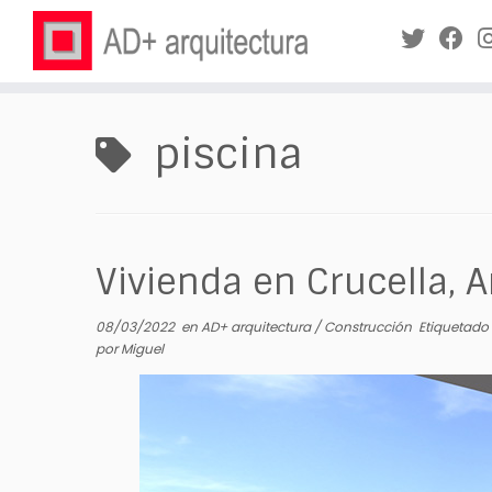
Saltar
al
piscina
contenido
Vivienda en Crucella, A
08/03/2022
en
AD+ arquitectura
/
Construcción
Etiquetado
por
Miguel