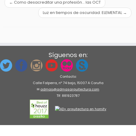
←
Como desacreditar una profesión… las OCT
Luz en tiempos de oscuridad: ELEMENTAL
→
Síguenos en:
Contacto:
Calle Falperra, nº 74 bajo, 15007 A Coruña
✉
admas@admasarquitectura.com
Tlf: 881923787