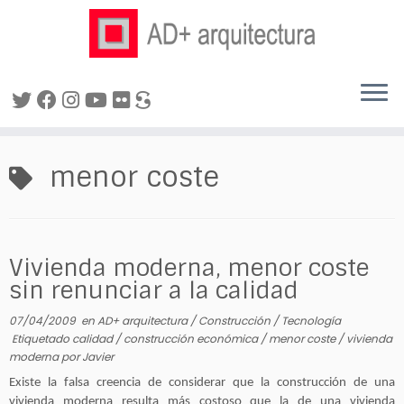
Saltar
al
menor coste
contenido
Vivienda moderna, menor coste
sin renunciar a la calidad
07/04/2009
en
AD+ arquitectura
/
Construcción
/
Tecnología
Etiquetado
calidad
/
construcción económica
/
menor coste
/
vivienda
moderna
por
Javier
Existe la falsa creencia de considerar que la construcción de una
vivienda moderna resulta más costoso que la de una vivienda