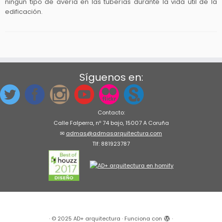
ningún tipo de avería en las tuberías durante la vida útil de la
edificación.
Síguenos en:
Contacto:
Calle Falperra, nº 74 bajo, 15007 A Coruña
✉
admas@admasarquitectura.com
Tlf: 881923787
·
© 2025
AD+ arquitectura
·
Funciona con
·