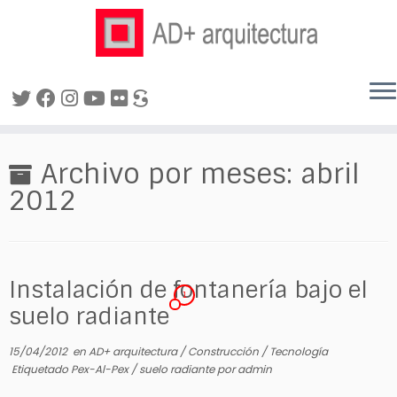
Saltar
al
Archivo por meses:
abril
contenido
2012
Instalación de fontanería bajo el
1
suelo radiante
15/04/2012
en
AD+ arquitectura
/
Construcción
/
Tecnología
Etiquetado
Pex-Al-Pex
/
suelo radiante
por
admin