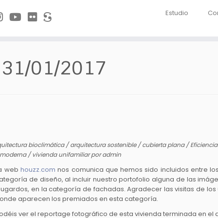
Estudio
Co
:
31/01/2017
quitectura bioclimática
/
arquitectura sostenible
/
cubierta plana
/
Eficienci
a moderna
/
vivienda unifamiliar
por
admin
a web
houzz.com
nos comunica que hemos sido incluidos entre los 
ategoría de diseño, al incluir nuestro portofolio alguna de las imág
ugardos, en la categoría de fachadas. Agradecer las visitas de los
onde aparecen los premiados en esta categoría.
odéis ver el reportage fotográfico de esta vivienda terminada en el