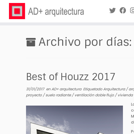
Saltar
al
Archivo por días
contenido
Best of Houzz 2017
31/01/2017
en
AD+ arquitectura
Etiquetado
Arquitectura
/
ar
proyecto
/
suelo radiante
/
ventilación doble flujo
/
viviend
L
c
M
d
P