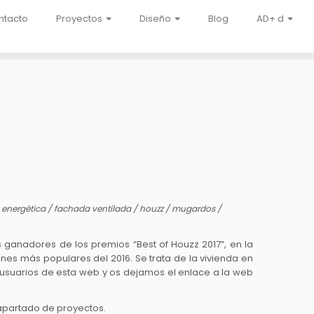
ntacto
Proyectos
Diseño
Blog
AD+ d
a energética
/
fachada ventilada
/
houzz
/
mugardos
/
ganadores de los premios “Best of Houzz 2017”, en la
enes más populares del 2016. Se trata de la vivienda en
 usuarios de esta web y os dejamos el enlace a la web
 apartado de proyectos.