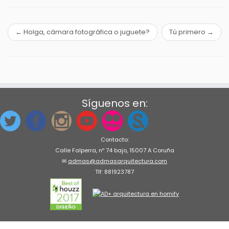
←
Holga, cámara fotográfica o juguete?
Tú primero
→
Síguenos en:
Contacto:
Calle Falperra, nº 74 bajo, 15007 A Coruña
✉
admas@admasarquitectura.com
Tlf: 881923787