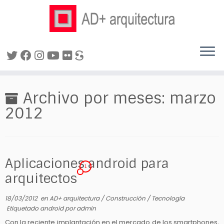
Saltar
al
Archivo por meses:
marzo
contenido
2012
Aplicaciones android para
1
arquitectos
18/03/2012
en
AD+ arquitectura
/
Construcción
/
Tecnología
Etiquetado
android
por
admin
Con la reciente implantación en el mercado de los smartphones,